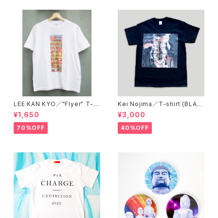
LEE KAN KYO／"Flyer" T-s
Kei Nojima／T-shirt (BLAC
hirt
K)
¥1,650
¥3,000
70%OFF
40%OFF