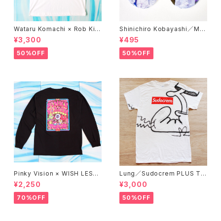
Wataru Komachi × Rob Kid
Shinichiro Kobayashi／Mirr
ney × A STORE ROBOT／T
or 'DAISHINBUTSU'
¥3,300
¥495
-shirts 'DISCHARGE'
50%OFF
50%OFF
Pinky Vision × WISH LESS
Lung／Sudocrem PLUS T-
／Long sleeve T-shirt (BLA
shirt_02
¥2,250
¥3,000
CK)
70%OFF
50%OFF