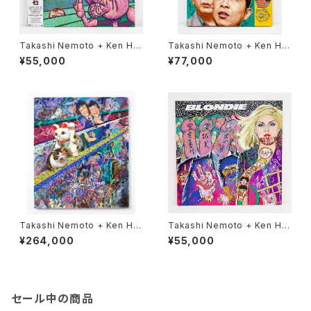
Takashi Nemoto + Ken Ha
Takashi Nemoto + Ken Ha
maguchi／コミック雑誌なんか
maguchi／ヒンズー語（幸福家
¥55,000
¥77,000
いらない（俺がマンガだから）
族）
Takashi Nemoto + Ken Ha
Takashi Nemoto + Ken Ha
maguchi／会長（招き猫もいる
maguchi／まごころ（BLONDI
¥264,000
¥55,000
よ）
E）
セール中の商品