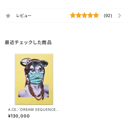
レビュー
(92)
最近チェックした商品
A.CE／DREAM SEQUENCES
original art
¥130,000