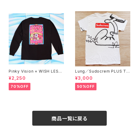
Pinky Vision × WISH LESS
Lung／Sudocrem PLUS T-
／Long sleeve T-shirt (BLA
shirt_02
¥2,250
¥3,000
CK)
70%OFF
50%OFF
商品一覧に戻る