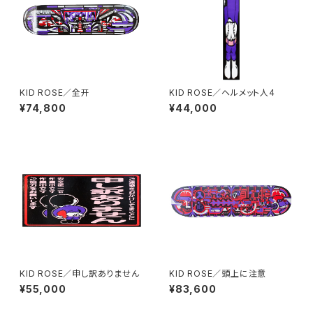
KID ROSE／全开
KID ROSE／ヘルメット人4
¥74,800
¥44,000
KID ROSE／申し訳ありません
KID ROSE／頭上に注意
¥55,000
¥83,600