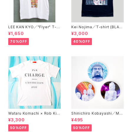
LEE KAN KYO／"Flyer" T-s
Kei Nojima／T-shirt (BLAC
hirt
K)
¥1,650
¥3,000
70%OFF
40%OFF
Wataru Komachi × Rob Kid
Shinichiro Kobayashi／Mirr
ney × A STORE ROBOT／T
or 'DAISHINBUTSU'
¥3,300
¥495
-shirts 'DISCHARGE'
50%OFF
50%OFF