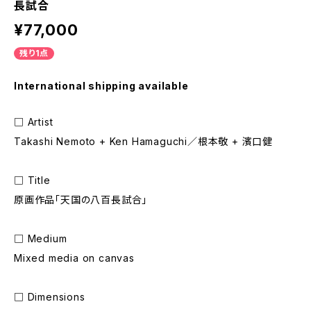
長試合
¥77,000
残り1点
International shipping available
□ Artist
Takashi Nemoto + Ken Hamaguchi／根本敬 + 濱口健
□ Title
原画作品「天国の八百長試合」
□ Medium
Mixed media on canvas
□ Dimensions