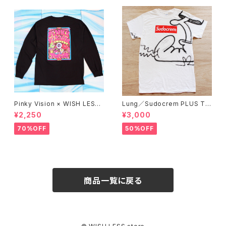
Pinky Vision × WISH LESS
Lung／Sudocrem PLUS T-
／Long sleeve T-shirt (BLA
shirt_02
¥2,250
¥3,000
CK)
70%OFF
50%OFF
商品一覧に戻る