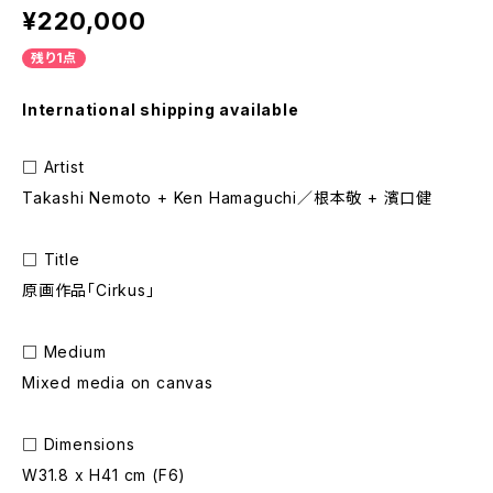
¥220,000
残り1点
International shipping available
□ Artist
Takashi Nemoto + Ken Hamaguchi／根本敬 + 濱口健
□ Title
原画作品「Cirkus」
□ Medium
Mixed media on canvas
□ Dimensions
W31.8 x H41 cm (F6)