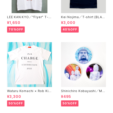
LEE KAN KYO／"Flyer" T-s
Kei Nojima／T-shirt (BLAC
hirt
K)
¥1,650
¥3,000
70%OFF
40%OFF
Wataru Komachi × Rob Kid
Shinichiro Kobayashi／Mirr
ney × A STORE ROBOT／T
or 'DAISHINBUTSU'
¥3,300
¥495
-shirts 'DISCHARGE'
50%OFF
50%OFF