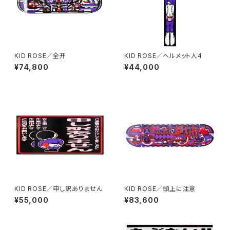
KID ROSE／全开
KID ROSE／ヘルメット人4
¥74,800
¥44,000
KID ROSE／申し訳ありません
KID ROSE／頭上に注意
¥55,000
¥83,600