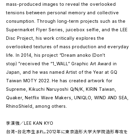
mass-produced images to reveal the overlooked
tensions between personal memory and collective
consumption. Through long-term projects such as the
Supermarket Flyer Series, juicebox selfie, and the LEE
Disc Project, his work critically explores the
overlooked textures of mass production and everyday
life. In 2014, his project “Dream anoko（Don’t
stop）”received the “1_WALL” Graphic Art Award in
Japan, and he was named Artist of the Year at GQ
Taiwan MOTY 2022. He has created artwork for
Supreme, Kikuchi Naruyoshi Q/N/K, KIRIN Taiwan,
Quaker, Netflix Wave Makers, UNIQLO, WIND AND SEA,
RhinoShield, among others.
李漢強／LEE KAN KYO
台湾・台北市生まれ。2012年に東京造形大学大学院造形専攻を