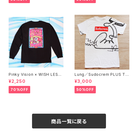
Pinky Vision × WISH LESS
Lung／Sudocrem PLUS T-
／Long sleeve T-shirt (BLA
shirt_02
¥2,250
¥3,000
CK)
70%OFF
50%OFF
商品一覧に戻る