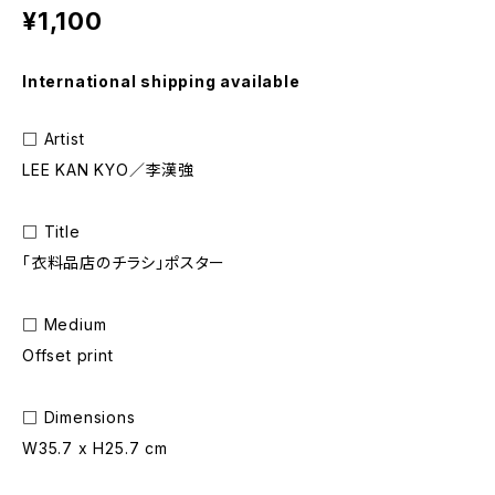
¥1,100
International shipping available
□ Artist
LEE KAN KYO／李漢強
□ Title
「衣料品店のチラシ」ポスター
□ Medium
Offset print
□ Dimensions
W35.7 x H25.7 cm