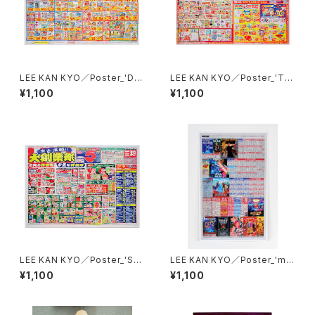
LEE KAN KYO／Poster_'Dru
LEE KAN KYO／Poster_'Tai
g store flyer'
wanese supermarket stor
¥1,100
¥1,100
e flyer'
LEE KAN KYO／Poster_'Su
LEE KAN KYO／Poster_'mo
permarket flyer'
vie times in newspaper'
¥1,100
¥1,100