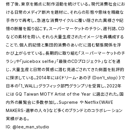
修了後、東京を拠点に制作活動を続けている。現代消費社会にお
ける日常のメディア断片を題材に、それらの形態や意味を精緻な
手作りで再考し、急速な消費サイクルに覆い隠された異様さや記
憶の断層を掘り起こす。スーパーマーケットのチラシ、週刊誌、CD
などの素材を用い、それら大量生産されたイメージを再構成する
ことで、個人的記憶と集団的消費のあいだに潜む緊張関係を浮
かび上がらせている。長期的に取り組む「スーパーマーケットのチ
ラシ」や「juicebox selfie」「最後のCDプロジェクト」などを通
じ、大量生産と日常の質感に潜む見過ごされてきた側面を批評的
に探求している。2014年には《ドリーム・あの子（Don’t_stop）》で
日本の「1_WALL」グラフィック部門グランプリを受賞し、2022年
には GQ Taiwan MOTY Artist of the Year に選出された。国
内外の展覧会に多数参加し、Supreme や Netflix《WAVE
MAKERS-選挙の人々》など多くのブランドとのコラボレーション
実績がある。
IG: @lee_man_studio