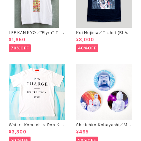
LEE KAN KYO／"Flyer" T-s
Kei Nojima／T-shirt (BLAC
hirt
K)
¥1,650
¥3,000
70%OFF
40%OFF
Wataru Komachi × Rob Kid
Shinichiro Kobayashi／Mirr
ney × A STORE ROBOT／T
or 'DAISHINBUTSU'
¥3,300
¥495
-shirts 'DISCHARGE'
50%OFF
50%OFF